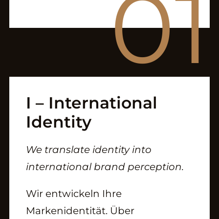
01
Brand Design
Kommunikation
International PR
Multimedia Studio M
Internationalisierung
I – International
Identity
WORK
We translate identity into
international brand perception.
Projekte & Referenzen
Wir entwickeln Ihre
Lookbook
Markenidentität. Über
Video Showroom