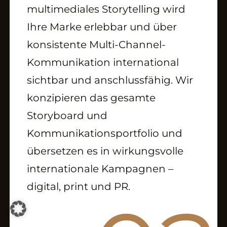
multimediales Storytelling wird
Ihre Marke erlebbar und über
CONTACT
konsistente Multi-Channel-
Kommunikation international
Kontakt
sichtbar und anschlussfähig. Wir
Newsletter
konzipieren das gesamte
Storyboard und
Storyboard
Kommunikationsportfolio und
Press Newsroom
übersetzen es in wirkungsvolle
internationale Kampagnen –
digital, print und PR.
Impressum
Datenschutz
AGB´s