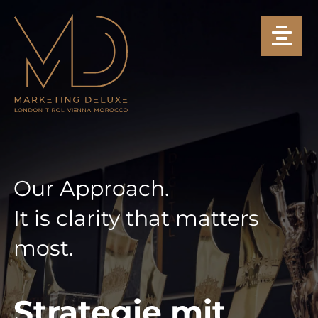
Zum
Inhalt
springen
Our Approach.
It is clarity that matters
most.
Strategie mit