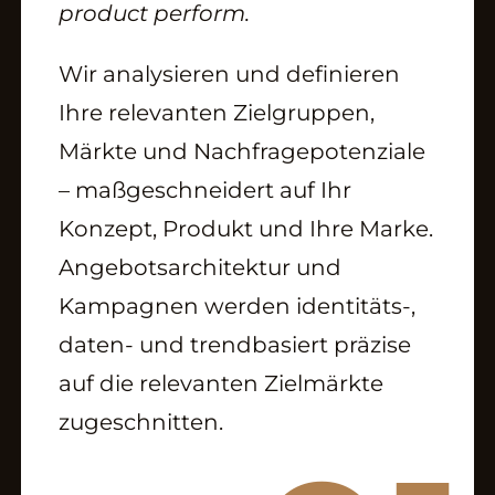
product perform.
Strategie mit Methode
Wir analysieren und definieren
Ihre relevanten Zielgruppen,
ABOUT
Märkte und Nachfragepotenziale
– maßgeschneidert auf Ihr
Expertise
Konzept, Produkt und Ihre Marke.
Karriere
Angebotsarchitektur und
Kampagnen werden identitäts-,
daten- und trendbasiert präzise
SERVICES
auf die relevanten Zielmärkte
zugeschnitten.
Consulting
Marketing